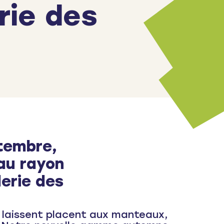
rie des
ptembre,
 au rayon
lerie des
 laissent placent aux manteaux,