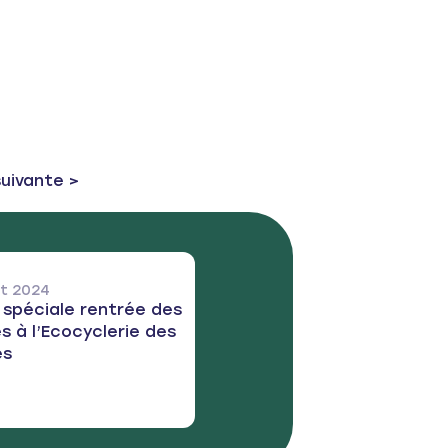
st:
suivante >
let 2024
 spéciale rentrée des
s à l’Ecocyclerie des
es