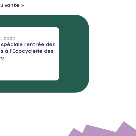
st:
suivante >
let 2024
 spéciale rentrée des
s à l’Ecocyclerie des
es