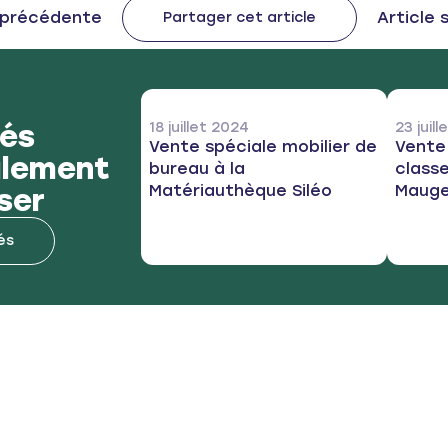
post:
e précédente
Next po
Article 
Partager cet article
tés
18 juillet 2024
23 juil
Vente spéciale mobilier de
Vente
alement
bureau à la
classe
Matériauthèque Siléo
Maug
ser
és