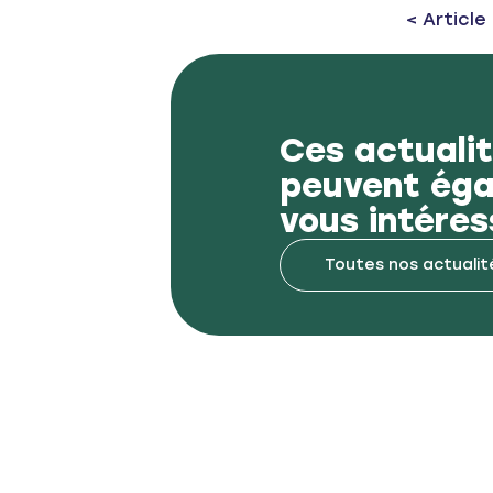
Previous 
< Articl
Ces actuali
peuvent ég
vous intéres
Toutes nos actualit