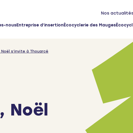
Nos actualité
es-nous
Entreprise d’insertion
Écocyclerie des Mauges
Écocycl
 Noël s’invite à Thouarcé
 Noël