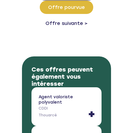
Offre pourvue
Next post:
Offre suivante >
Ces offres peuvent
également vous
intéresser
Agent valoriste
polyvalent
CDDI
Thouarcé