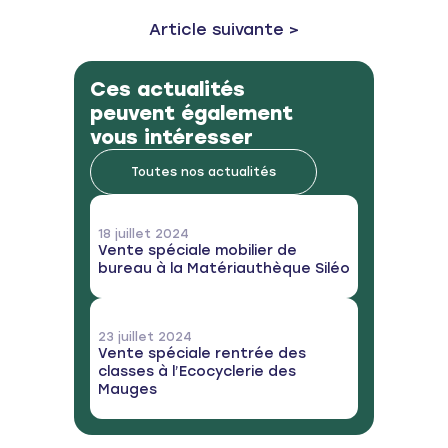
Next post:
Article suivante >
Ces actualités
peuvent également
vous intéresser
Toutes nos actualités
18 juillet 2024
Vente spéciale mobilier de
bureau à la Matériauthèque Siléo
23 juillet 2024
Vente spéciale rentrée des
classes à l’Ecocyclerie des
Mauges