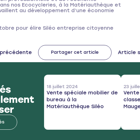
 dans nos Ecocycleries, à la Matériauthèque et
availlent au développement d’une économie
obre pour élire Siléo entreprise citoyenne
post:
e précédente
Next po
Article 
Partager cet article
tés
18 juillet 2024
23 juil
Vente spéciale mobilier de
Vente
alement
bureau à la
classe
Matériauthèque Siléo
Maug
ser
és