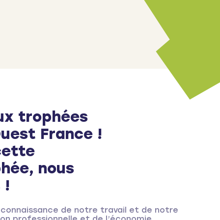
ux trophées
uest France !
cette
phée, nous
 !
connaissance de notre travail et de notre
on professionnelle et de l’économie