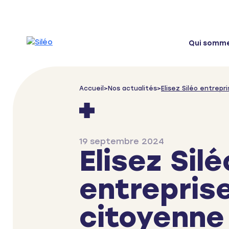
Skip to content
Qui somm
Accueil
>
Nos actualités
>
Elisez Siléo entrepr
19 septembre 2024
Elisez Silé
entrepris
citoyenne