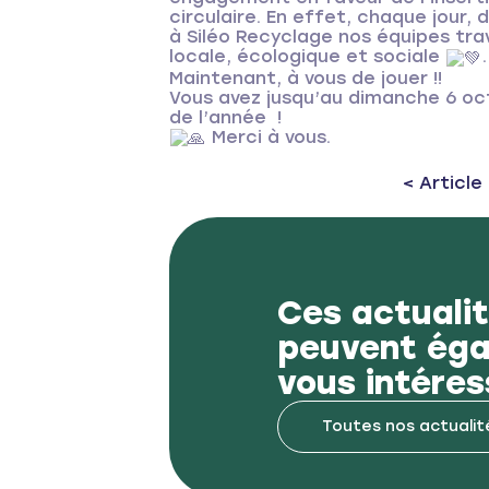
circulaire. En effet, chaque jour,
à Siléo Recyclage nos équipes tr
locale, écologique et sociale
.
Maintenant, à vous de jouer !!
Vous avez jusqu’au dimanche 6 oct
de l’année !
Merci à vous.
Previous 
< Articl
Ces actuali
peuvent ég
vous intéres
Toutes nos actualit