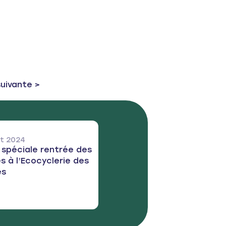
st:
suivante >
let 2024
 spéciale rentrée des
s à l’Ecocyclerie des
es