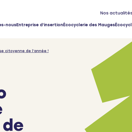
Nos actualité
es-nous
Entreprise d’insertion
Écocyclerie des Mauges
Écocycl
ise citoyenne de l’année !
o
e
 de